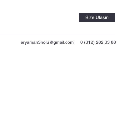
Bize Ulaşın
eryaman3nolu@gmail.com
0 (312) 282 33 88