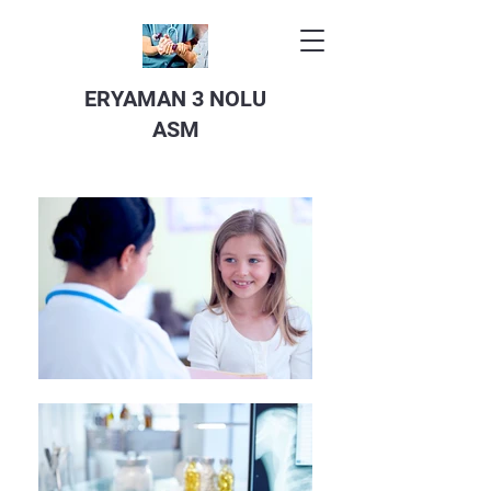
ERYAMAN 3 NOLU
ASM