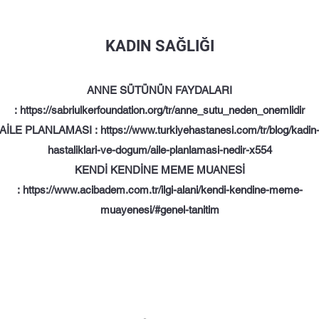
KADIN SAĞLIĞI
ANNE SÜTÜNÜN FAYDALARI
:
https://sabriulkerfoundation.org/tr/anne_sutu_neden_onemlidir
AİLE PLANLAMASI :
https://www.turkiyehastanesi.com/tr/blog/kadin
hastaliklari-ve-dogum/aile-planlamasi-nedir-x554
KENDİ KENDİNE MEME MUANESİ
:
https://www.acibadem.com.tr/ilgi-alani/kendi-kendine-meme-
muayenesi/#genel-tanitim