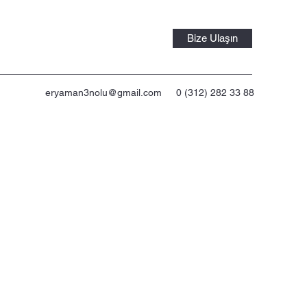
Bize Ulaşın
eryaman3nolu@gmail.com
0 (312) 282 33 88