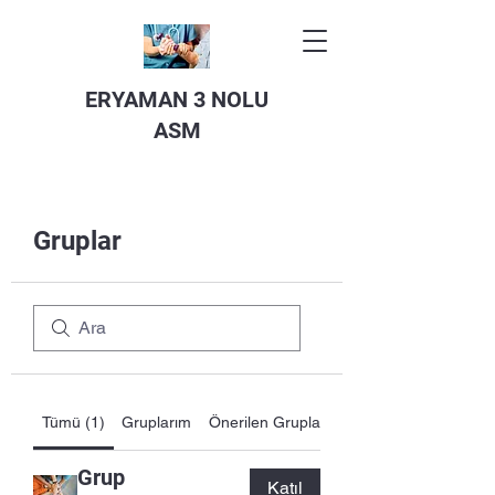
ERYAMAN 3 NOLU
ASM
Gruplar
Tümü (1)
Gruplarım
Önerilen Gruplar
Grup
Katıl