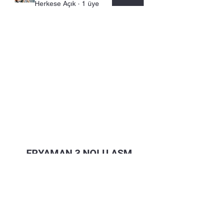
Herkese Açık
·
1 üye
ERYAMAN 3 NOLU ASM
eryaman3nolu@gmail.com
0 (312) 282 33 88
3 ETAP ŞEYH ŞAMİL MAH 168. SOKAK ÖZAR